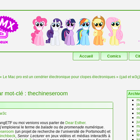
Aller au contenu principal
Aller au contenu secondaire
Accueil
Comics
Ci
« Le Mac pro est un cendrier électronique pour clopes électroniques » (çad et w3ç)
r mot-clé :
thechineseroom
Archi
m
j
o
s
w3c
m
j
u’angETF ou moi venions vous parler de
Dear Esther
.
m
 j’emploierai le terme de
balade
ou de
promenade numérique
.
ju
neseroom
(un projet de recherche de l’université de Portsmouth) et
fé
Pinchbeck
,
Senior Lecturer
en jeux vidéos et médias interactifs à
ju