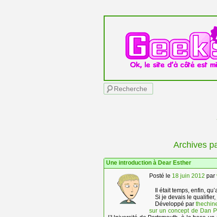
Menu principal
Recherche
Archives pa
Une introduction à Dear Esther
Posté le
18 juin 2012
par
Il était temps, enfin, q
Si je devais le qualifier,
Développé par
thechi
sur un concept de Dan 