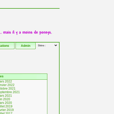
tations
Admin
ves
ars 2022
anvier 2022
ctobre 2021
eptembre 2021
ars 2021
uin 2020
ars 2020
illet 2019
vrier 2019
illet 2017