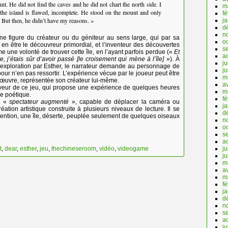
nt. He did not find the caves and he did not chart the north side. I
m
 the island is flawed, incomplete. He stood on the mount and only
fé
But then, he didn’t have my reasons.
»
j
d
n
e figure du créateur ou du géniteur au sens large, qui par sa
o
 en être le découvreur primordial, et l’inventeur des découvertes
s
me une volonté de trouver cette île, en l’ayant parfois perdue («
Et
a
e, j’étais sûr d’avoir passé [le croisement qui mène à l’île]
»). À
ju
on exploration par Esther, le narrateur demande au personnage de
j
ur n’en pas ressortir. L’expérience vécue par le joueur peut être
m
 œuvre, représentée son créateur lui-même.
av
saveur de ce jeu, qui propose une expérience de quelques heures
m
ie poétique.
fé
e «
spectateur augmenté
», capable de déplacer la caméra ou
j
ation artistique construite à plusieurs niveaux de lecture. Il se
d
ention, une île, déserte, peuplée seulement de quelques oiseaux
n
o
s
a
ju
t
,
dear
,
esther
,
jeu
,
thechineseroom
,
vidéo
,
videogame
j
m
av
m
fé
j
d
n
s
a
ju