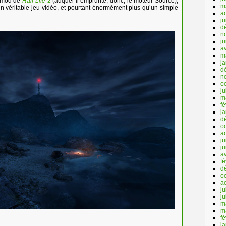
n mod de
Half-Life
2
(auquel il emprunte, donc, le moteur Source),
m
un véritable jeu vidéo, et pourtant énormément plus qu’un simple
a
ju
d
n
j
av
m
j
d
n
o
ju
m
fé
j
d
o
a
ju
j
av
fé
d
o
a
ju
j
m
m
fé
j