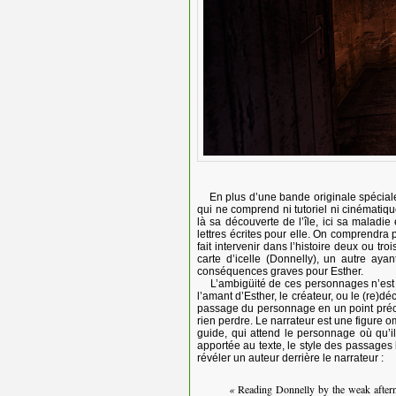
En plus d’une bande originale spéciale
qui ne comprend ni tutoriel ni cinématiqu
là sa découverte de l’île, ici sa maladie
lettres écrites pour elle. On comprendra pet
fait intervenir dans l’histoire deux ou tro
carte d’icelle (Donnelly), un autre ay
conséquences graves pour Esther.
L’ambigüité de ces personnages n’est j
l’amant d’Esther, le créateur, ou le (re)dé
passage du personnage en un point précis d
rien perdre. Le narrateur est une figure o
guide, qui attend le personnage où qu’il 
apportée au texte, le style des passages
révéler un auteur derrière le narrateur :
«
Reading Donnelly by the weak afterno