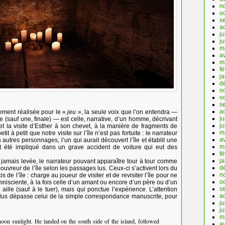
n
o
s
a
ju
j
m
av
m
fé
j
d
n
o
s
a
ment réalisée pour le «
jeu
», la seule voix que l’on entendra —
ju
e (sauf une, finale) — est celle, narrative, d’un homme, décrivant
j
 et la visite d’Esther à son chevet, à la manière de fragments de
m
it à petit que notre visite sur l’île n’est pas fortuite : le narrateur
av
is autres personnages, l’un qui aurait découvert l’île et établit une
m
ant été impliqué dans un grave accident de voiture qui eut des
fé
j
amais levée, le narrateur pouvant apparaître tour à tour comme
d
couvreur de l’île selon les passages lus. Ceux-ci s’activent lors du
n
e l’île : charge au joueur de visiter et de revisiter l’île pour ne
o
mnisciente, à la fois celle d’un amant ou encore d’un père ou d’un
s
aille (sauf à le tuer), mais qui ponctue l’expérience. L’attention
a
 lus dépasse celui de la simple correspondance manuscrite, pour
ju
j
m
on sunlight. He landed on the south side of the island, followed
av