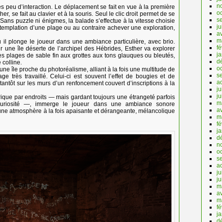
n
ès peu d’interaction. Le déplacement se fait en vue à la première
o
, se fait au clavier et à la souris. Seul le clic droit permet de se
s
Sans puzzle ni énigmes, la balade s’effectue à la vitesse choisie
ju
ontemplation d’une plage ou au contraire achever une exploration,
av
m
 il plonge le joueur dans une ambiance particulière, avec brio.
fé
une île déserte de l’archipel des Hébrides, Esther va explorer
ja
ses plages de sable fin aux grottes aux tons glauques ou bleutés,
d
 colline.
o
e île proche du photoréalisme, alliant à la fois une multitude de
s
age très travaillé. Celui-ci est souvent l’effet de bougies et de
a
u tantôt sur les murs d’un renfoncement couvert d’inscriptions à la
ju
j
que par endroits — mais gardant toujours une étrangeté parfois
m
 curiosité —, immerge le joueur dans une ambiance sonore
av
 une atmosphère à la fois apaisante et dérangeante, mélancolique
m
fé
j
d
n
o
s
a
ju
j
m
av
m
fé
j
d