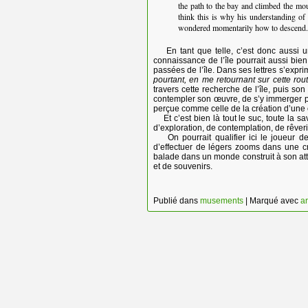
the path to the bay and climbed the mou
think this is why his understanding of
wondered momentarily how to descend. 
En tant que telle, c’est donc aussi un
connaissance de l’île pourrait aussi bien
passées de l’île. Dans ses lettres s’expri
pourtant, en me retournant sur cette rout
travers cette recherche de l’île, puis s
contempler son œuvre, de s’y immerger po
perçue comme celle de la création d’une
Et c’est bien là tout le suc, toute la 
d’exploration, de contemplation, de rêver
On pourrait qualifier ici le joueur d
d’effectuer de légers zooms dans une cré
balade dans un monde construit à son att
et de souvenirs.
Publié dans
musements
|
Marqué avec
ar