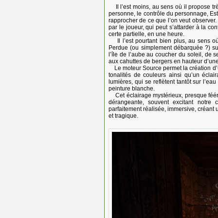
Il l’est moins, au sens où il propose tr
personne, le contrôle du personnage, Esther
rapprocher de ce que l’on veut observer. 
par le joueur, qui peut s’attarder à la c
certe partielle, en une heure.
Il l’est pourtant bien plus, au sens où
Perdue (ou simplement débarquée ?) sur 
l’île de l’aube au coucher du soleil, de 
aux cahuttes de bergers en hauteur d’une
Le moteur Source permet la création d’un
tonalités de couleurs ainsi qu’un éclair
lumières, qui se reflètent tantôt sur l’ea
peinture blanche.
Cet éclairage mystérieux, presque fééri
dérangeante, souvent excitant notre
parfaitement réalisée, immersive, créant
et tragique.