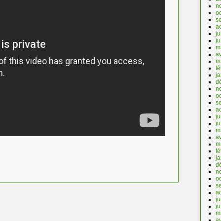
n
o
s
a
ju
j
m
av
m
fé
j
d
n
o
s
a
ju
j
m
av
m
fé
j
d
n
o
s
a
ju
j
m
av