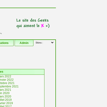
tations
Admin
ves
ars 2022
anvier 2022
ctobre 2021
eptembre 2021
ars 2021
uin 2020
ars 2020
illet 2019
vrier 2019
illet 2017