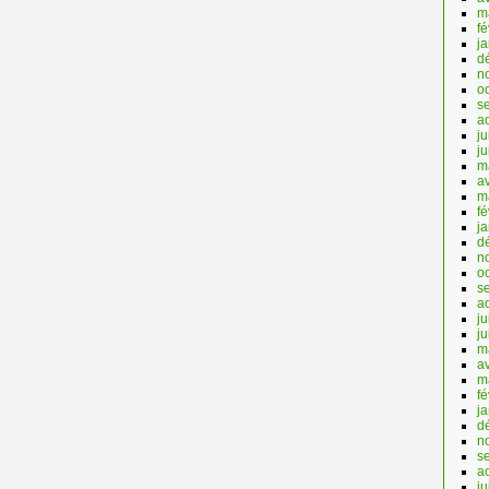
m
fé
j
d
n
o
s
a
ju
j
m
av
m
fé
j
d
n
o
s
a
ju
j
m
av
m
fé
j
d
n
s
a
ju