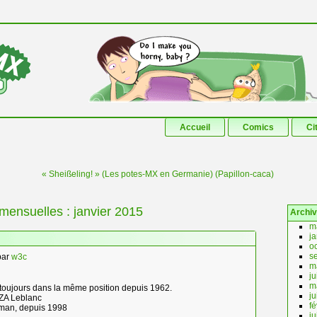
Aller au contenu principal
Aller au contenu secondaire
Accueil
Comics
Ci
« Sheißeling! » (Les potes-MX en Germanie) (Papillon-caca)
 mensuelles :
janvier 2015
Archi
m
j
o
s
par
w3c
m
j
m
 toujours dans la même position depuis 1962.
ju
VIZA Leblanc
fé
eman, depuis 1998
ju