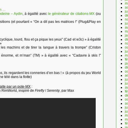
m
a
un …
ju
odeine – Aydin
, à égalité avec
le générateur
de citations-MX
(ou
d
n
itions (et pourtant « “On a dit pas les matrices !” (Plug&Play en
j
av
m
j
cyclique, lourd, flou et ça pique les yeux” (Cad et w3c) » à égalité
d
 »
n
 les machins et de tirer la langue à travers la trompe” (Criston
o
ju
, énorme, et m’man” (TM) » à égalité avec « “Cadavre à skis !”
m
fé
j
d
o
sons, ils regardent les conneries d’en bas ! » (à propos du jeu World
a
ne télé dans la flotte)
ju
j
faite par un pote-MX
:
av
eu RimWorld, inspiré de
Firefly
/
Serenity
, par Max
fé
d
o
a
ju
j
m
m
fé
j