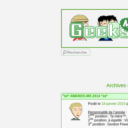
Menu principal
Recherche
Archives
*\o/* AWARDS-MX 2014 *\o/*
Posté le
18 janvier 2015
Personnalité de l’année
:
ere
1
position : Ta mère™,
de
2
position, à égalité : 
e
3
position : Gordon Fre