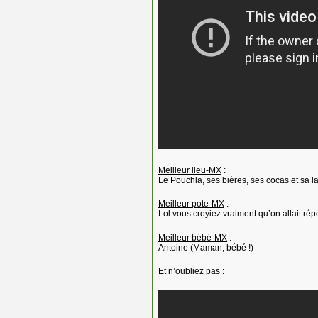
Meilleur lieu-MX
:
Le Pouchla, ses bières, ses cocas et sa l
Meilleur pote-MX
:
Lol vous croyiez vraiment qu’on allait rép
Meilleur bébé-MX
:
Antoine (Maman, bébé !)
Et n’oubliez pas
: