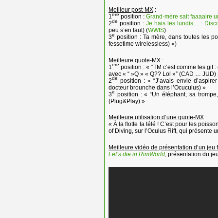
Meilleur post-MX
:
ere
1
position :
Grand-mère sait faaaaire 
de
2
position :
Je hais les lundis… : Disc
peu s’en faut) (
WWIS
)
e
3
position : Ta mère, dans toutes les pos
fessetime wirelessless) »)
Meilleure quote-MX
:
ere
1
position : « “TM c’est comme les gif : 
avec « “ »Q » « Q?? Lol »” (CAD … JUD)
de
2
position : « “J’avais envie d’aspirer
docteur brounche dans l’Ocuculus) »
e
3
position : « “Un éléphant, sa trompe
(Plug&Play) »
Meilleure utilisation d’une quote-MX
:
« À la flotte la télé ! C’est pour les pois
of Diving, sur l’Oculus Rift, qui présente u
Meilleure vidéo de présentation d’un jeu 
Let’s die in RimWorld
, présentation du j