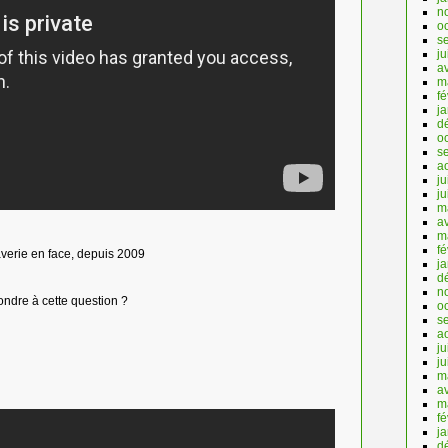
n
o
s
ju
av
m
fé
ja
d
o
s
a
ju
j
m
av
m
fé
averie en face, depuis 2009
j
d
n
ondre à cette question ?
o
s
a
ju
j
m
av
m
fé
j
d