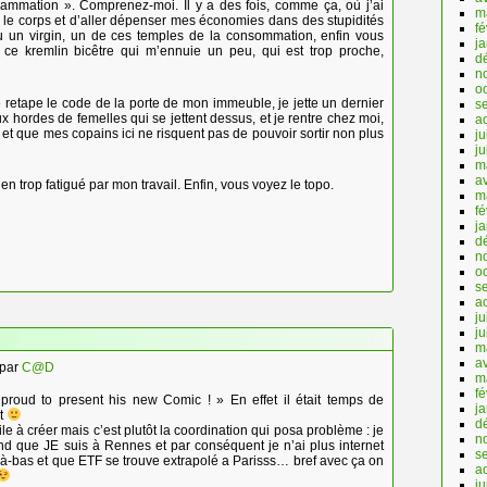
ammation ». Comprenez-moi. Il y a des fois, comme ça, où j’ai
m
 le corps et d’aller dépenser mes économies dans des stupidités
fé
ou un virgin, un de ces temples de la consommation, enfin vous
j
ce kremlin bicêtre qui m’ennuie un peu, qui est trop proche,
d
n
o
e retape le code de la porte de mon immeuble, je jette un dernier
s
ux hordes de femelles qui se jettent dessus, et je rentre chez moi,
a
, et que mes copains ici ne risquent pas de pouvoir sortir non plus
ju
j
m
av
 bien trop fatigué par mon travail. Enfin, vous voyez le topo.
m
fé
j
d
n
o
s
a
ju
j
m
av
par
C@D
m
fé
oud to present his new Comic ! » En effet il était temps de
j
nt
d
icile à créer mais c’est plutôt la coordination qui posa problème : je
n
ond que JE suis à Rennes et par conséquent je n’ai plus internet
s
à-bas et que ETF se trouve extrapolé a Parisss… bref avec ça on
a
ju