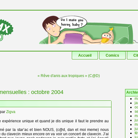
Aller au contenu principal
Aller au contenu secondaire
Accueil
Comics
Ci
« Rêve d'anis aux tropiques » (C@D)
mensuelles :
octobre 2004
Archi
m
j
o
s
par
Zigva
m
j
ne expérience unique et quand je dis unique il faut le prendre au
m
ju
onné par la star’ac et bien NOUS, (c@d, dan et moi meme) nous
fé
 du clavecin mieux encore on va voir un concert de clavecin. J’ai
ju