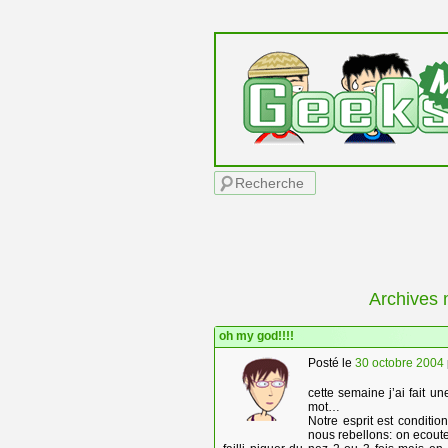
Menu principal
Recherche
Archives 
oh my god!!!!
Posté le
30 octobre 2004
cette semaine j’ai fait u
mot…
Notre esprit est conditi
nous rebellons: on ecoute