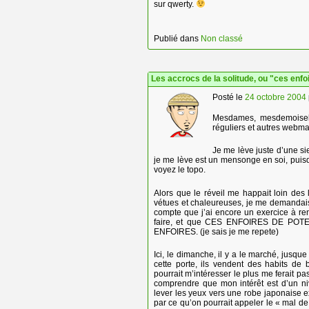
sur qwerty.
Publié dans
Non classé
Les accrocs de la solitude, ou "ces enfoi
Posté le
24 octobre 2004
Mesdames, mesdemoiselle
réguliers et autres webma
Je me lève juste d’une sie
je me lève est un mensonge en soi, puisq
voyez le topo.
Alors que le réveil me happait loin de
vétues et chaleureuses, je me demandais 
compte que j’ai encore un exercice à ren
faire, et que CES ENFOIRES DE PO
ENFOIRES. (je sais je me repete)
Ici, le dimanche, il y a le marché, jusq
cette porte, ils vendent des habits de
pourrait m’intéresser le plus me ferait
comprendre que mon intérêt est d’un ni
lever les yeux vers une robe japonaise e
par ce qu’on pourrait appeler le « mal de