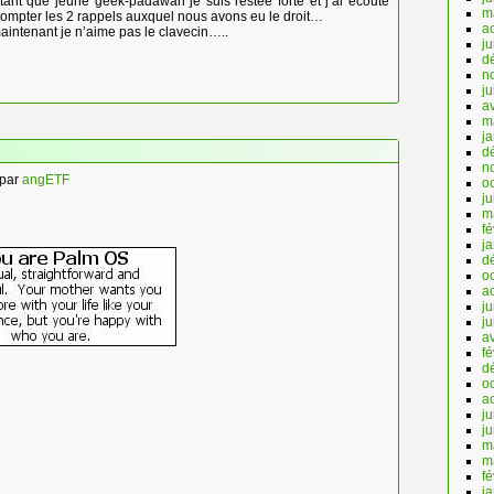
 tant que jeune geek-padawan je suis restée forte et j’ai écouté
m
t compter les 2 rappels auxquel nous avons eu le droit…
a
aintenant je n’aime pas le clavecin…..
ju
d
n
j
av
m
j
d
n
par
angETF
o
ju
m
fé
j
d
o
a
ju
j
av
fé
d
o
a
ju
j
m
m
fé
j