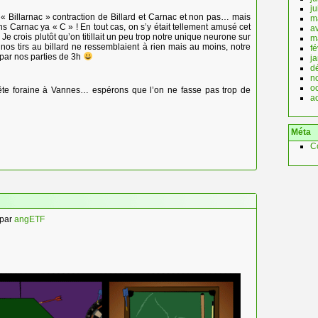
j
« Billarnac » contraction de Billard et Carnac et non pas… mais
m
s Carnac ya « C » ! En tout cas, on s’y était tellement amusé cet
av
. Je crois plutôt qu’on titillait un peu trop notre unique neurone sur
m
nos tirs au billard ne ressemblaient à rien mais au moins, notre
fé
 par nos parties de 3h
j
d
n
o
 fête foraine à Vannes… espérons que l’on ne fasse pas trop de
a
Méta
C
par
angETF