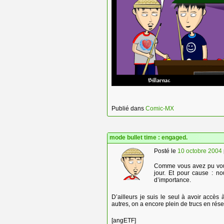
Publié dans
Comic-MX
mode bullet time : engaged.
Posté le
10 octobre 2004
Comme vous avez pu vous
jour. Et pour cause : n
d’importance.
D’ailleurs je suis le seul à avoir accè
autres, on a encore plein de trucs en rése
[angETF]