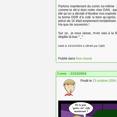
Parlons maintenant du comic lui-même : 
comme le dit si bien notre cher DAN : dan
été qu’on a décidé d’illustrer nos exploits
la borne DDR d’à coté si bien qu’après, 
pièce de 1€ était amplement rentabilisée
Ha que de souvenirs !
Sur ce.. je vous laisse, m’en vais à la
dégâts là-bas ^_^
édité le 23/10/2004 à 18h46 par C@D
Publié dans
Non classé
Comic – 23/10/2004
Posté le
23 octobre 2004