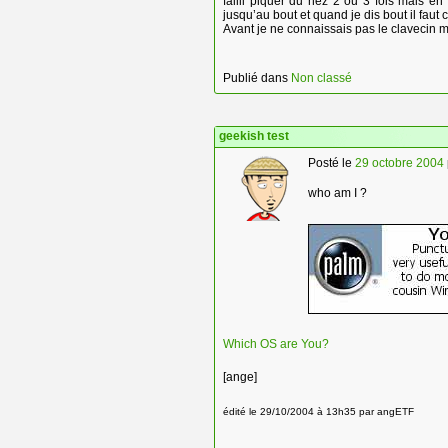
failli piquer du nez 2 ou 3 fois mais en
jusqu’au bout et quand je dis bout il fau
Avant je ne connaissais pas le clavecin m
Publié dans
Non classé
geekish test
Posté le
29 octobre 2004
who am I ?
Which OS are You?
[ange]
édité le 29/10/2004 à 13h35 par angETF