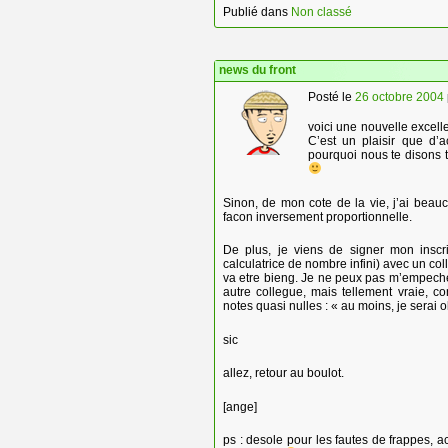
Publié dans
Non classé
news du front
Posté le
26 octobre 2004
voici une nouvelle excell
C’est un plaisir que d’
pourquoi nous te disons t
Sinon, de mon cote de la vie, j’ai beau
facon inversement proportionnelle.
De plus, je viens de signer mon inscr
calculatrice de nombre infini) avec un co
va etre bieng. Je ne peux pas m’empeche
autre collegue, mais tellement vraie, 
notes quasi nulles : « au moins, je serai o
sic
allez, retour au boulot.
[ange]
ps : desole pour les fautes de frappes, a