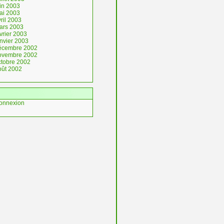
uin 2003
ai 2003
ril 2003
ars 2003
vrier 2003
anvier 2003
écembre 2002
ovembre 2002
ctobre 2002
oût 2002
onnexion