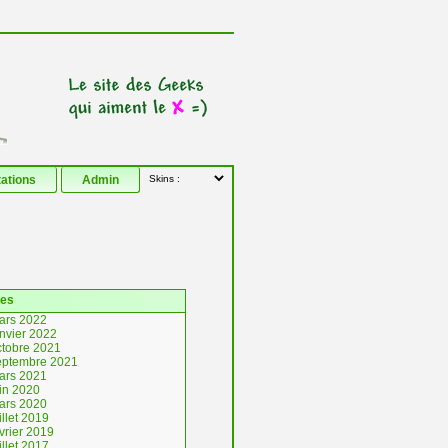
tations
Admin
ves
ars 2022
anvier 2022
ctobre 2021
eptembre 2021
ars 2021
uin 2020
ars 2020
illet 2019
vrier 2019
illet 2017