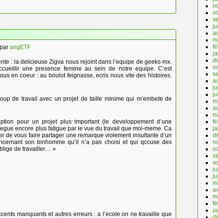
n
o
s
ju
av
m
fé
par
angETF
ja
d
ente : la delicieuse Zigva nous rejoint dans l’equipe de geeks-mx.
o
accueillir une presence femine au sein de notre equipe. C’est
s
ous en coeur : au boulot feignasse, ecris nous vite des histoires.
a
ju
j
coup de travail avec un projet de taille minime qui m’embete de
m
av
m
fé
iption pour un projet plus important (le developpement d’une
j
llegue encore plus fatigue par le vue du travail que moi-meme. Ca
d
r de vous faire partager une remarque violement insultante d’un
n
concernant son binhomme qu’il n’a pas choisi et qui qccuse des
o
blige de travailler… »
s
a
ju
j
m
av
m
fé
j
ccents manquants et autres erreurs : a l’ecole on ne travaille que
d