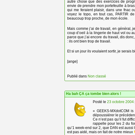
autre chose que des exercices de progr
envie de prendre mon portefeuille à bras
qui me feraient plaisir, dans une fnac 
voyez le topo, en tout cas, PARTIR de 
beaucoup trop proche, de mon école.
Mais comme j’ai de travail, en général, j
coup d’oeil à la lingerie de haut vol ou a
parce que j’ai encore du travail, dis donc
: ils ont bien trop de travail.
Et si un jour ils voulaient sortir, je serais
[ange]
Publié dans
Non classé
Ha bah ÇA ça tombe bien alors !
Posté le
23 octobre 2004
« GEEKS-MXdotCOM is pr
dépoussiérer le précéde
Ce n’est pas qu’il fut diff
rappelle pour les 2 du f
qu’1 week-end sur 2, que DAN est aussi l
est pas aidé, mais on fait de notre mieux