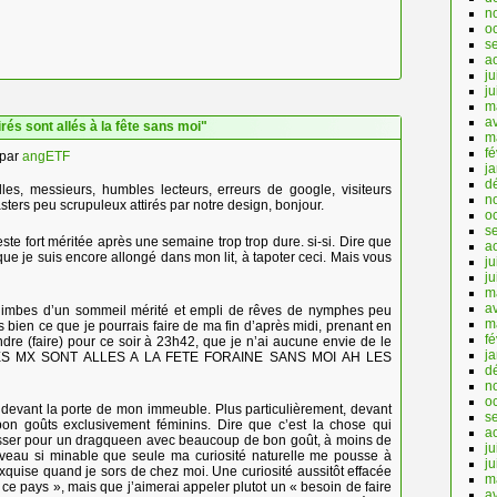
n
o
s
a
ju
j
m
av
rés sont allés à la fête sans moi"
m
fé
par
angETF
j
d
s, messieurs, humbles lecteurs, erreurs de google, visiteurs
n
sters peu scrupuleux attirés par notre design, bonjour.
o
s
ste fort méritée après une semaine trop trop dure. si-si. Dire que
a
ue je suis encore allongé dans mon lit, à tapoter ceci. Mais vous
ju
j
m
av
s limbes d’un sommeil mérité et empli de rêves de nymphes peu
m
bien ce que je pourrais faire de ma fin d’après midi, prenant en
fé
dre (faire) pour ce soir à 23h42, que je n’ai aucune envie de le
j
TES MX SONT ALLES A LA FETE FORAINE SANS MOI AH LES
d
n
o
ue devant la porte de mon immeuble. Plus particulièrement, devant
s
 bon goûts exclusivement féminins. Dire que c’est la chose qui
a
 passer pour un dragqueen avec beaucoup de bon goût, à moins de
ju
veau si minable que seule ma curiosité naturelle me pousse à
j
xquise quand je sors de chez moi. Une curiosité aussitôt effacée
m
 ce pays », mais que j’aimerai appeler plutot un « besoin de faire
av