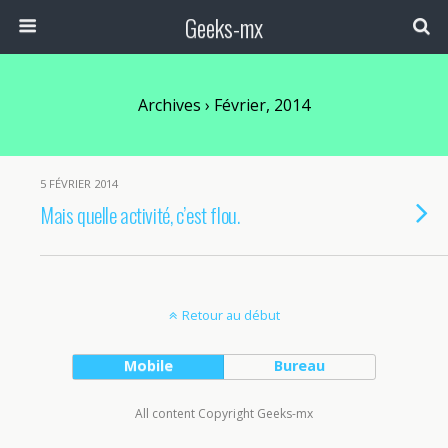
Geeks-mx
Archives › Février, 2014
5 FÉVRIER 2014
Mais quelle activité, c’est flou.
Retour au début
Mobile
Bureau
All content Copyright Geeks-mx