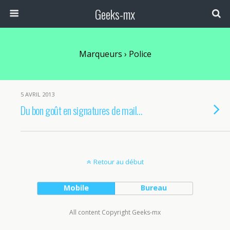
Geeks-mx
Marqueurs › Police
5 AVRIL 2013
Du bon goût en signatures de mail…
Retour au début
Mobile
Bureau
All content Copyright Geeks-mx