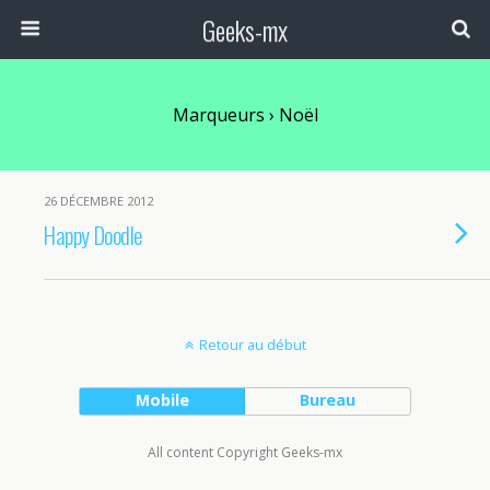
Geeks-mx
Marqueurs › Noël
26 DÉCEMBRE 2012
Happy Doodle
Retour au début
Mobile
Bureau
All content Copyright Geeks-mx