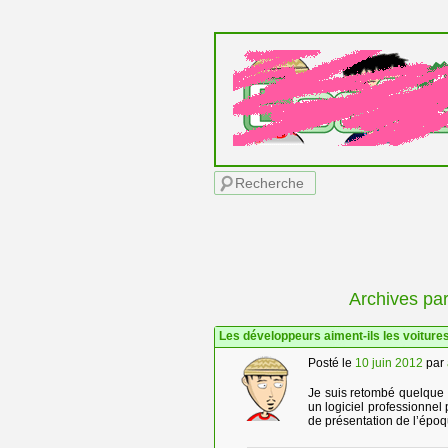
Menu principal
Recherche
Archives par
Les développeurs aiment-ils les voiture
Posté le
10 juin 2012
par
Je suis retombé quelque 
un logiciel professionne
de présentation de l’épo