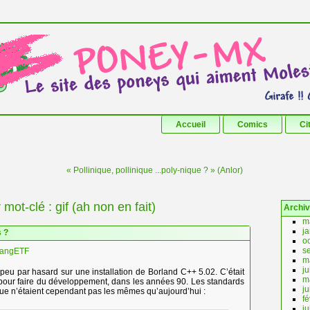
Aller au contenu principal
Aller au contenu secondaire
Accueil
Comics
Ci
« Pollinique, pollinique ...poly-nique ? » (Anlor)
 mot-clé :
gif (ah non en fait)
Archi
m
j
s ?
o
s
angETF
m
j
peu par hasard sur une installation de Borland C++ 5.02. C’était
m
l pour faire du développement, dans les années 90. Les standards
ju
que n’étaient cependant pas les mêmes qu’aujourd’hui :
fé
ju