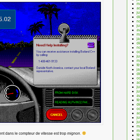
m
a
ju
d
n
j
av
m
j
d
n
o
ju
m
fé
j
d
o
a
ju
j
av
fé
d
o
a
ju
j
m
m
nt dans le compteur de vitesse est trop
mignon
.
fé
j