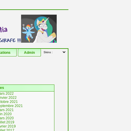
tations
Admin
ves
ars 2022
anvier 2022
ctobre 2021
eptembre 2021
ars 2021
uin 2020
ars 2020
illet 2019
vrier 2019
illet 2017