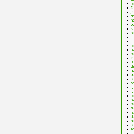
m
fé
j
d
n
o
s
a
ju
j
m
av
m
fé
j
d
n
o
s
a
ju
j
m
av
m
fé
j
d
n
s
a
ju