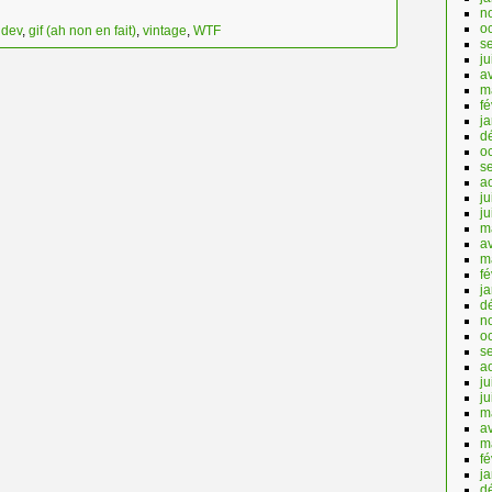
n
o
,
dev
,
gif (ah non en fait)
,
vintage
,
WTF
s
ju
av
m
fé
ja
d
o
s
a
ju
j
m
av
m
fé
j
d
n
o
s
a
ju
j
m
av
m
fé
j
d