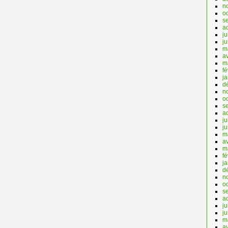
n
o
s
a
ju
j
m
av
m
fé
j
d
n
o
s
a
ju
j
m
av
m
fé
j
d
n
o
s
a
ju
j
m
av