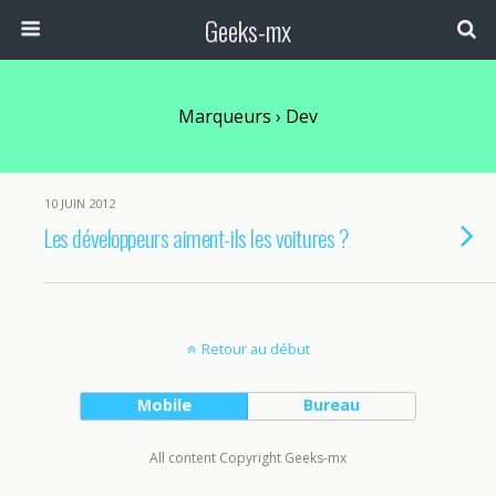
Geeks-mx
Marqueurs › Dev
10 JUIN 2012
Les développeurs aiment-ils les voitures ?
Retour au début
Mobile
Bureau
All content Copyright Geeks-mx