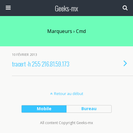
Geeks-mx
Marqueurs › Cmd
10 FÉVRIER 2013
tracert -h 255 216.81.59.173
Retour au début
Mobile
Bureau
All content Copyright Geeks-mx