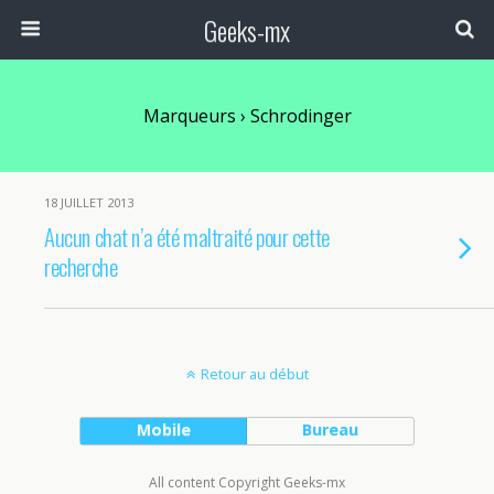
Geeks-mx
Marqueurs › Schrodinger
18 JUILLET 2013
Aucun chat n’a été maltraité pour cette
recherche
Retour au début
Mobile
Bureau
All content Copyright Geeks-mx