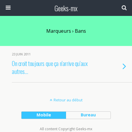
Geeks-mx
Marqueurs › Bans
23 JUIN 2011
On croit toujours que ça n'arrive qu'aux
autres…
Retour au début
Mobile
Bureau
All content Copyright Geeks-mx