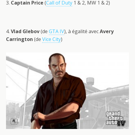
3.
Captain Price
(
Call of Duty
1 & 2, MW 1 & 2)
4.
Vlad Glebov
(de
GTA IV
), à égalité avec
Avery
Carrington
(de
Vice City
)