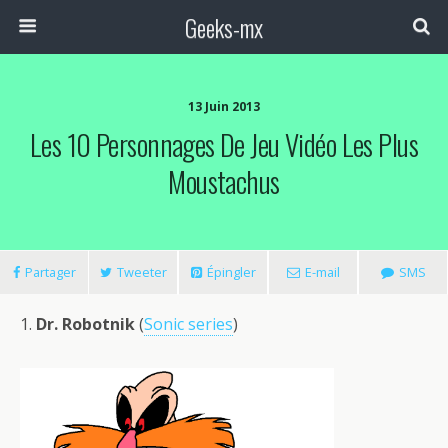
Geeks-mx
13 Juin 2013
Les 10 Personnages De Jeu Vidéo Les Plus
Moustachus
Partager
Tweeter
Épingler
E-mail
SMS
1.
Dr. Robotnik
(
Sonic series
)