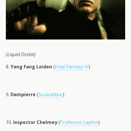
(Liquid Ocelot)
8.
Yang Fang Leiden
(
Final Fantasy IV
)
9.
Dampierre
(
Soulcalibur
)
10.
Inspector Chelmey
(
Professor Layton
)