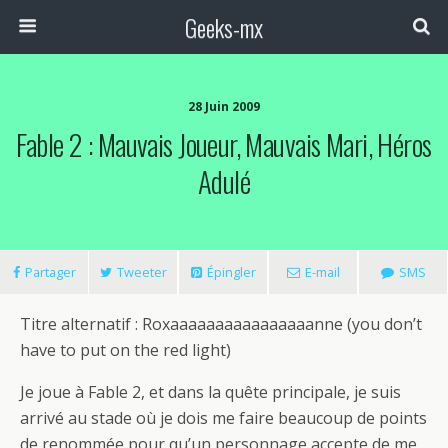
Geeks-mx
28 Juin 2009
Fable 2 : Mauvais Joueur, Mauvais Mari, Héros
Adulé
Partager
Tweeter
Épingler
E-mail
SMS
Titre alternatif : Roxaaaaaaaaaaaaaaaanne (you don’t
have to put on the red light)
Je joue à Fable 2, et dans la quête principale, je suis
arrivé au stade où je dois me faire beaucoup de points
de renommée pour qu’un personnage accepte de me