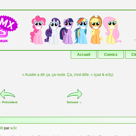
Aller au contenu principal
Aller au contenu secondaire
Accueil
Comics
Ci
« Acadie a dit: ça, ça roule. Ça, c'est dille. » (çad & w3ç)
←
Précédent
Suivant
→
08
par
w3c