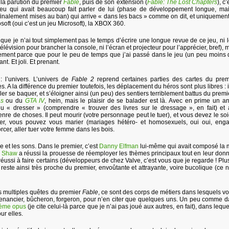
 la parution du premier
Fable
, puis de son extension (
Fable: The Lost Chapters
), c
eu qui avait beaucoup fait parler de lui (phase de développement longue, ma
inalement mises au ban) qui arrive « dans les bacs » comme on dit, et uniquement
oft (oui c’est un jeu Microsoft), la XBOX 360.
 que je n’ai tout simplement pas le temps d’écrire une longue revue de ce jeu, ni 
 télévision pour brancher la console, ni l’écran et projecteur pour l’apprécier, bref),
lement parce que pour le peu de temps que j’ai passé dans le jeu (un peu moins
t. Et joli. Et prenant.
l’univers. L’univers de
Fable 2
reprend certaines parties des cartes du prem
A la différence du premier toutefois, les déplacement du héros sont plus libres : i
er se baquer, et s’éloigner ainsi (un peu) des sentiers terriblement battus du premi
as
ou du
GTA IV
, hein, mais le plaisir de se balader est là. Avec en prime un a
u « dresser » (comprendre « trouver des livres sur le dressage », en fait) et a
nre de choses. Il peut mourir (votre personnage peut le tuer), et vous devez le soig
er, vous pouvez vous marier (mariages hétéro- et homosexuels, oui oui, eng
cer, aller tuer votre femme dans les bois.
que et les sons. Dans le premier, c’est
Danny Elfman
lui-même qui avait composé la
l Shaw
a réussi la prouesse de réemployer les thèmes principaux tout en leur don
éussi à faire certains (développeurs de chez Valve, c’est vous que je regarde ! Plu
este ainsi très proche du premier, envoûtante et attrayante, voire bucolique (ce n
es multiples quêtes du premier
Fable
, ce sont des corps de métiers dans lesquels vo
 tenancier, bûcheron, forgeron, pour n’en citer que quelques uns. Un peu comme 
ième opus
(je cite celui-là parce que je n’ai pas joué aux autres, en fait), dans leque
our elles.