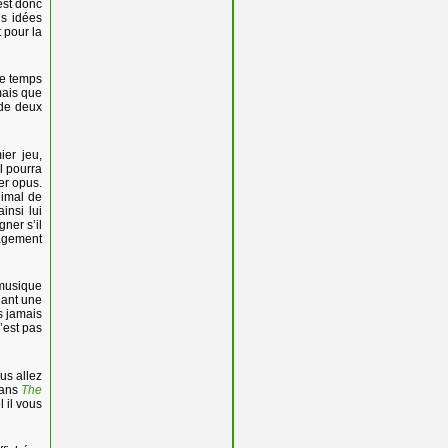
’est donc
is idées
 pour la
le temps
 mais que
 de deux
ier jeu,
l pourra
er opus.
nimal de
insi lui
ner s’il
agement
 musique
nant une
s jamais
’est pas
us allez
dans
The
l il vous