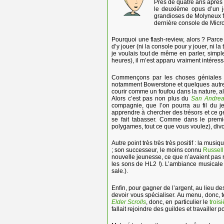
Près de quatre ans après
le deuxième opus d’un j
grandioses de Molyneux f
dernière console de Micros
Pourquoi une flash-review, alors ? Parce
d’y jouer (ni la console pour y jouer, ni la
je voulais tout de même en parler, simp
heures), il m’est apparu vraiment intéressan
Commençons par les choses géniales : 
notamment Bowerstone et quelques autres. 
courir comme un foufou dans la nature, all
Alors c’est pas non plus du
San Andre
compagnie, que l’on pourra au fil du je
apprendre à chercher des trésors et ce ge
se fait tabasser. Comme dans le premi
polygames, tout ce que vous voulez), divor
Autre point très très très positif : la musi
; son successeur, le moins connu
Russel
nouvelle jeunesse, ce que n’avaient pas r
les sons de HL2 !). L’ambiance musicale r
sale.).
Enfin, pour gagner de l’argent, au lieu d
devoir vous spécialiser. Au menu, donc,
Elder Scrolls
, donc, en particulier le
trois
fallait rejoindre des guildes et travailler p