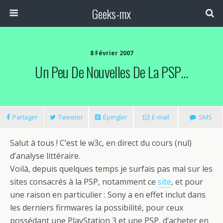
Geeks-mx
8 Février 2007
Un Peu De Nouvelles De La PSP…
Partager
Tweeter
Épingler
E-mail
SMS
Salut à tous ! C’est le w3c, en direct du cours (nul)
d’analyse littéraire.
Voilà, depuis quelques temps je surfais pas mal sur les
sites consacrés à la PSP, notamment ce
site
, et pour
une raison en particulier : Sony a en effet inclut dans
les derniers
firmwares
la possibilité, pour ceux
possédant une PlayStation 3 et une PSP, d’acheter en