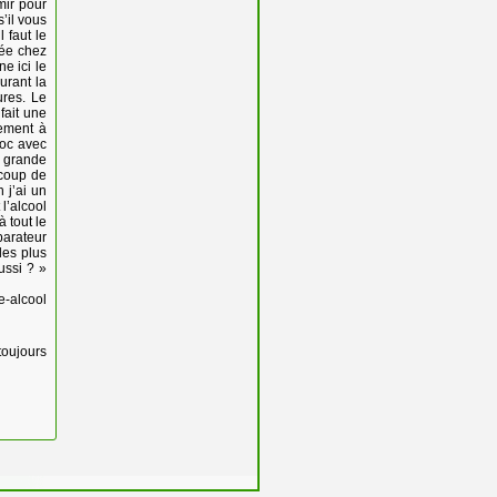
mir pour
s’il vous
 faut le
rée chez
e ici le
urant la
ures. Le
fait une
uement à
choc avec
s grande
ucoup de
 j’ai un
l’alcool
 tout le
parateur
des plus
ussi ? »
e-alcool
toujours