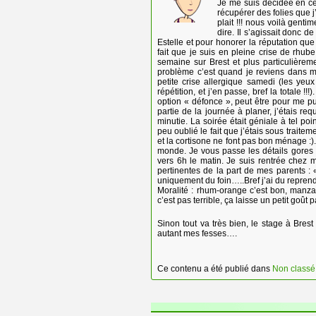
Je me suis décidée en ce
récupérer des folies que j’
plait !!! nous voilà gent
dire. Il s’agissait donc d
Estelle et pour honorer la réputation qu
fait que je suis en pleine crise de rhu
semaine sur Brest et plus particulière
problème c’est quand je reviens dans m
petite crise allergique samedi (les yeu
répétition, et j’en passe, bref la totale !
option « défonce », peut être pour me pu
partie de la journée à planer, j’étais r
minutie. La soirée était géniale à tel po
peu oublié le fait que j’étais sous traite
et la cortisone ne font pas bon ménage :)
monde. Je vous passe les détails gores o
vers 6h le matin. Je suis rentrée chez 
pertinentes de la part de mes parents : «
uniquement du foin…..Bref j’ai du reprendr
Moralité : rhum-orange c’est bon, manza
c’est pas terrible, ça laisse un petit goût 
Sinon tout va très bien, le stage à Bre
autant mes fesses….
Ce contenu a été publié dans
Non classé