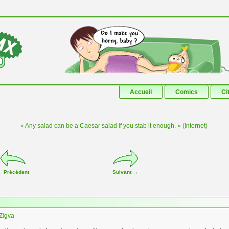
Aller au contenu principal
Aller au contenu secondaire
Accueil
Comics
Ci
« Any salad can be a Caesar salad if you stab it enough. » (Internet)
←
Précédent
Suivant
→
Zigva