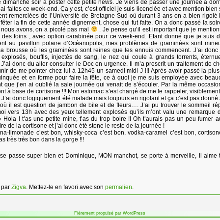
 dimanche soir à poster cette petite news. Je viens de passer une journée à dor
ai faites ce week-end. Ça y est, c’est officiel je suis licenciée et avec mention bien 
iment remerciées de l’Université de Bretagne Sud où durant 3 ans on a bien rigolé il
e fêter la fin de cette année dignement, chose qui fut faite. On a donc passé la soi
e nous avons, on a picolé pas mal
. Je pense qu’il est important que je mentionn
be des foins , avec option carabinée pour ce week-end. Etant donné que je suis d
ment au pavillon polaire d’Océanopolis, mes problèmes de graminées sont mine
a brousse où les graminées sont reines que les ennuis commencent. J’ai donc 
x explosés, bouffis, injectés de sang, le nez qui coule à grands torrents, étern
!!). J’ai donc du aller consulter le Doc en urgence. Il m’a prescrit un traitement de 
nir de me pointer chez lui à 12h45 un samedi midi J !!! Après avoir passé la plu
equinquée et en forme pour faire la fête, ce à quoi je me suis employée avec bea
int que j’en ai oublié la sale journée qui venait de s’écouler. Par la même occasion
ment à base de cortisone !!! Mon estomac s’est chargé de me le rappeler, visiblement 
. J’ai donc logiquement été malade mais toujours en rigolant et ça c’est pas donné à
ù il est question de jambon de bile et de fleurs…. J’ai pu trouver le sommeil ré
moi vers 13h avec des yeux tellement explosés qu’ils m’ont valu une remarque 
 Hola ! t’as une petite mine, t’as du trop boire !! Oh t’aurais pas un peu fumer a
e de la cortisone et j’ai donc été stone le reste de la journée !
na-limonade c’est bon, whisky-coca c’est bon, vodka-caramel c’est bon, cortison
pas très très bon dans la gorge !!!
st se passe super bien et Dominique, MON manchot, se porte à merveille, il aime 
par
Zigva
. Mettez-le en favori avec son
permalien
.
Fièrement propulsé par WordPress