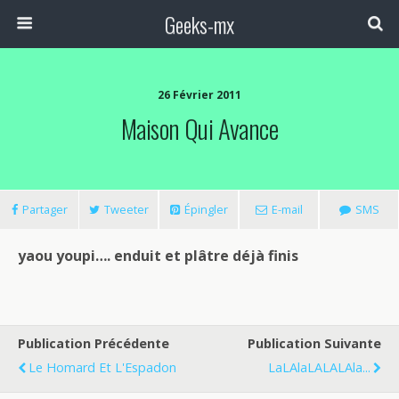
Geeks-mx
26 Février 2011
Maison Qui Avance
Partager
Tweeter
Épingler
E-mail
SMS
yaou youpi…. enduit et plâtre déjà finis
Publication Précédente
Publication Suivante
Le Homard Et L'Espadon
LaLAlaLALALAla...