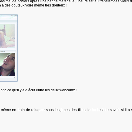
as mal de fichiers après une panne matérielle, l’heure est au transfert des vieux d
 en a des douteux voire même très douteux !
onc ce qu’il y a d’écrit entre les deux webcamz !
même en train de reluquer sous les jupes des filles, le tout est de savoir si il a s