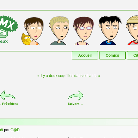
Aller au contenu principal
Aller au contenu secondaire
Accueil
Comics
Ci
« Il y a deux coquilles dans cet anis. »
←
Précédent
Suivant
→
08
par
C@D