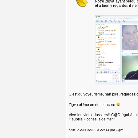
Notre Zigva ayant perdu p
et a bien y regarder, il y
C’est du voyeurisme, nan pire, regardez d
Zigva et /me en rient encore
Vive les vieux dossiers!! C@D égal à lui 
« subtils » conseils de msn!
édité le 23/11/2008 à 22h44 par Zigva