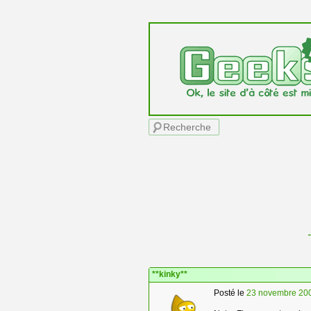
Menu principal
Recherche
Navigation des articles
**kinky**
Posté le
23 novembre 20