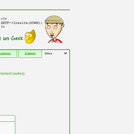
tations
Admin
îchement lavées)