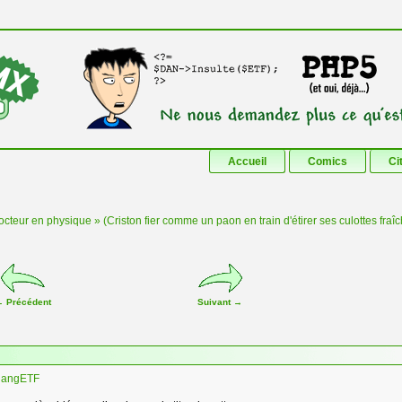
Aller au contenu principal
Aller au contenu secondaire
Accueil
Comics
Ci
docteur en physique » (Criston fier comme un paon en train d'étirer ses culottes fra
←
Précédent
Suivant
→
r
angETF