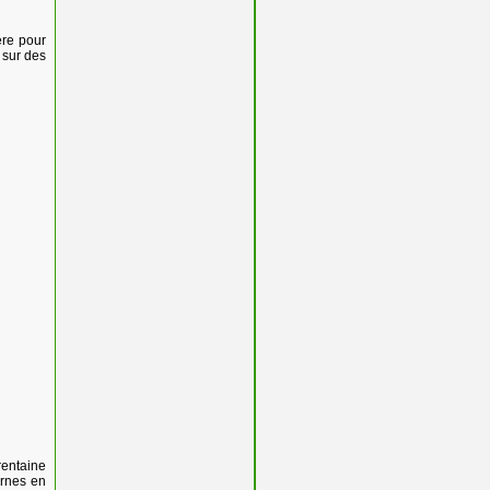
ère pour
 sur des
rentaine
ornes en