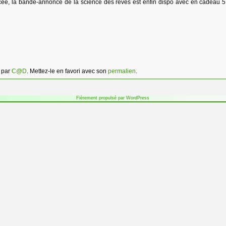
ée, la bande-annonce de la science des rêves est enfin dispo avec en cadeau 5 
par
C@D
. Mettez-le en favori avec son
permalien
.
Fièrement propulsé par WordPress