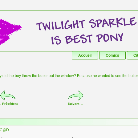
Aller au contenu principal
Aller au contenu secondaire
Accueil
Comics
Ci
 did the boy throw the butter out the window? Because he wanted to see the butter f
←
Précédent
Suivant
→
C@D