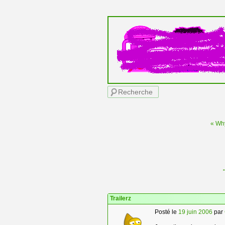
Menu principal
Recherche
« Why
Navigation des articles
Trailerz
Posté le
19 juin 2006
par