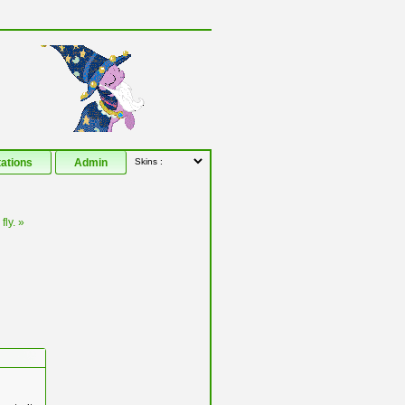
tations
Admin
ly. »