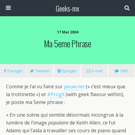
Geeks-mx
17 Mai 2004
Ma 5eme Phrase
Partager
Tweeter
Épingler
E-mail
SMS
Comme je l’ai vu faire sur
peuw.net
(« c’est mieux que
la trottinette ») et
#ProgX
(with geek flavour within),
je poste ma 5eme phrase :
« En une scène qui semble désormais incongrue à la
lumière de l’image
populaire
de Keith Allen, ce fut
Adams qui l’aida à travailler ses cours de piano quand