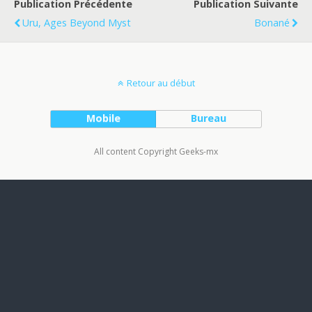
Publication Précédente
Publication Suivante
Uru, Ages Beyond Myst
Bonané
Retour au début
Mobile
Bureau
All content Copyright Geeks-mx