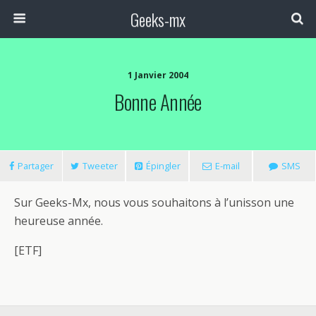
Geeks-mx
1 Janvier 2004
Bonne Année
Partager
Tweeter
Épingler
E-mail
SMS
Sur Geeks-Mx, nous vous souhaitons à l’unisson une
heureuse année.
[ETF]