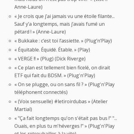
Anne-Laure)
« Je crois que j’ai jamais vu une étoile filante...
Sauf y’a longtemps, mais j’avais fumé un
pétard ! » (Anne-Laure)
« Bukkake : c’est toi l’assiette. » (Plug’n’Play)
« Équitable. Équidé. Étable. » (Play)
« VERGE !! » (Plug) (Dick Riverge)
« Ce plan est tellement bien ficelé, on dirait
ETF qui fait du BDSM. » (Plug'n'Play)
« On se plugge, ou on sans fil ? » (Plug'n'Play
téléphonent connectés)
« (Voix sensuelle) #letiroirdubas » (Atelier
Martial)
« "Ça fait longtemps qu'on s'était pas bus !" "...
Ouais, en plus tu m'héverges !" » (Plug'n'Play
et les retroubailles à la vite)