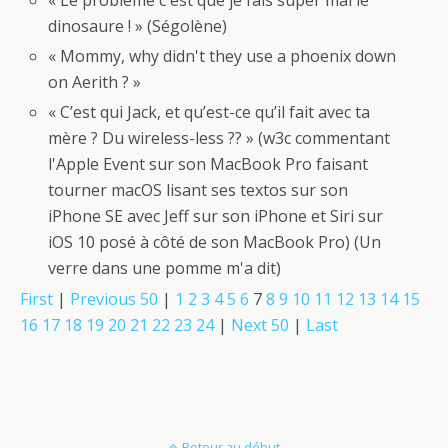
« Le problème c'est que je fais super mal le
dinosaure ! » (Ségolène)
« Mommy, why didn't they use a phoenix down
on Aerith ? »
« C’est qui Jack, et qu’est-ce qu’il fait avec ta
mère ? Du wireless-less ?? » (w3c commentant
l'Apple Event sur son MacBook Pro faisant
tourner macOS lisant ses textos sur son
iPhone SE avec Jeff sur son iPhone et Siri sur
iOS 10 posé à côté de son MacBook Pro) (Un
verre dans une pomme m'a dit)
First
|
Previous 50
|
1
2
3
4
5
6
7
8
9
10
11
12
13
14
15
16
17
18
19
20
21
22
23
24
|
Next 50
|
Last
Retour au début