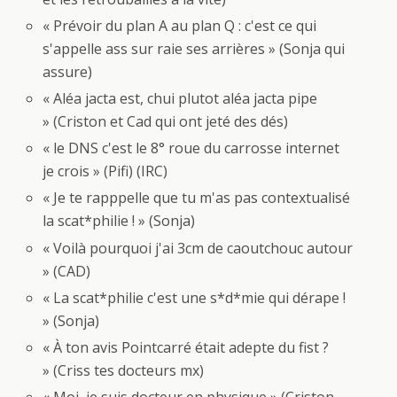
« Prévoir du plan A au plan Q : c'est ce qui
s'appelle ass sur raie ses arrières » (Sonja qui
assure)
« Aléa jacta est, chui plutot aléa jacta pipe
» (Criston et Cad qui ont jeté des dés)
«
le DNS c'est le 8° roue du carrosse internet
je crois » (Pifi) (IRC)
« Je te rapppelle que tu m'as pas contextualisé
la scat*philie ! » (Sonja)
« Voilà pourquoi j'ai 3cm de caoutchouc autour
» (CAD)
« La scat*philie c'est une s*d*mie qui dérape !
» (Sonja)
« À ton avis Pointcarré était adepte du fist ?
» (Criss tes docteurs mx)