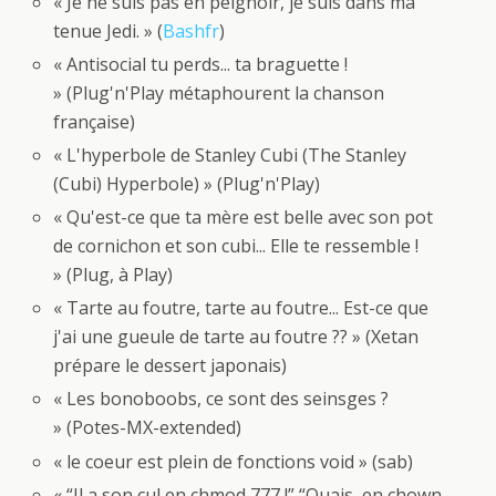
« Je ne suis pas en peignoir, je suis dans ma
tenue Jedi. » (
Bashfr
)
« Antisocial tu perds... ta braguette !
» (Plug'n'Play métaphourent la chanson
française)
« L'hyperbole de Stanley Cubi (The Stanley
(Cubi) Hyperbole) » (Plug'n'Play)
« Qu'est-ce que ta mère est belle avec son pot
de cornichon et son cubi... Elle te ressemble !
» (Plug, à Play)
« Tarte au foutre, tarte au foutre... Est-ce que
j'ai une gueule de tarte au foutre ?? » (Xetan
prépare le dessert japonais)
« Les bonoboobs, ce sont des seinsges ?
» (Potes-MX-extended)
« le coeur est plein de fonctions void » (sab)
« “Il a son cul en chmod 777 !” “Ouais, en chown