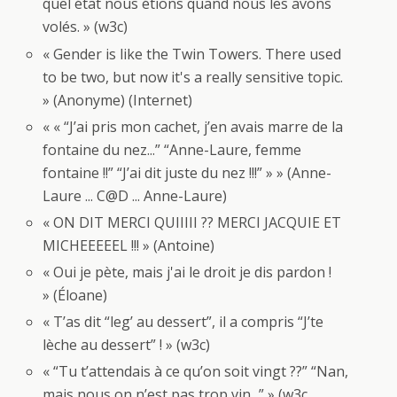
quel état nous étions quand nous les avons
volés. » (w3c)
« Gender is like the Twin Towers. There used
to be two, but now it's a really sensitive topic.
» (Anonyme) (Internet)
« « “J’ai pris mon cachet, j’en avais marre de la
fontaine du nez...” “Anne-Laure, femme
fontaine !!” “J’ai dit juste du nez !!!” » » (Anne-
Laure ... C@D ... Anne-Laure)
« ON DIT MERCI QUIIIII ?? MERCI JACQUIE ET
MICHEEEEEL !!! » (Antoine)
« Oui je pète, mais j'ai le droit je dis pardon !
» (Éloane)
« T’as dit “leg’ au dessert”, il a compris “J’te
lèche au dessert” ! » (w3c)
« “Tu t’attendais à ce qu’on soit vingt ??” “Nan,
mais nous on n’est pas trop vin...” » (w3c ...