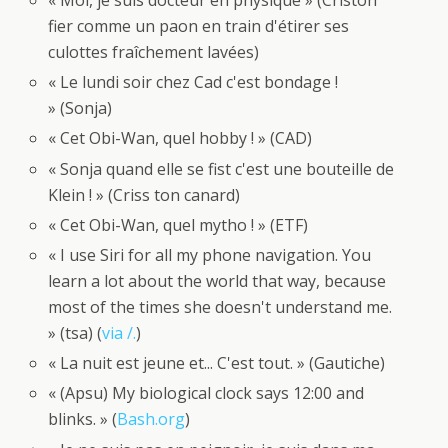
« Moi, je suis docteur en physique » (Criston
fier comme un paon en train d'étirer ses
culottes fraîchement lavées)
« Le lundi soir chez Cad c'est bondage !
» (Sonja)
« Cet Obi-Wan, quel hobby ! » (CAD)
« Sonja quand elle se fist c'est une bouteille de
Klein ! » (Criss ton canard)
« Cet Obi-Wan, quel mytho ! » (ETF)
« I use Siri for all my phone navigation. You
learn a lot about the world that way, because
most of the times she doesn't understand me.
» (tsa) (
via /.
)
« La nuit est jeune et... C'est tout. » (Gautiche)
« (Apsu) My biological clock says 12:00 and
blinks. » (
Bash.org
)