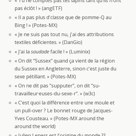
« Tu ne comptes pas tes lapins tant qu’ils n’ont
pas éclôt ! » (angETF)
« Il a pas plus d'classe que de pomme-Q au
Bing ! » (Potes-MX)
« Je ne suis pas tout nu, j'ai des attributions
textiles déficientes. » (DanGio)
« J’ai la
saudade
facile ! » (Luminix)
« On dit "Sussex" quand ça vient de la région
du Sussex en Angleterre, sinon c'est juste du
sexe pétillant. » (Potes-MX)
« On ne dit pas "supputer", on dit "su-
travailleur·euses-du-sexe-r". » (w3c)
« C’est quoi la différence entre une moule et
un pull-over ? Le bonnet rouge de Jacques-
Yves Cousteau. » (Potes-MX around the
around the world)
« Julien Lepers est l'origine du monde ??