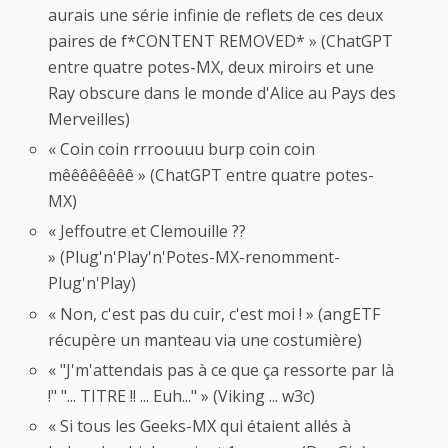
aurais une série infinie de reflets de ces deux
paires de f*CONTENT REMOVED* » (ChatGPT
entre quatre potes-MX, deux miroirs et une
Ray obscure dans le monde d'Alice au Pays des
Merveilles)
« Coin coin rrroouuu burp coin coin
mêêêêêêêê » (ChatGPT entre quatre potes-
MX)
« Jeffoutre et Clemouille ??
» (Plug'n'Play'n'Potes-MX-renomment-
Plug'n'Play)
« Non, c'est pas du cuir, c'est moi ! » (angETF
récupère un manteau via une costumière)
« "J'm'attendais pas à ce que ça ressorte par là
!" "... TITRE !! ... Euh..." » (Viking ... w3c)
« Si tous les Geeks-MX qui étaient allés à