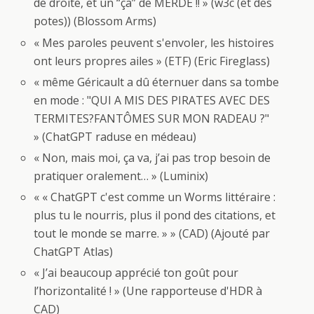
de droite, et un “ça” de MERDE !! » (w3c (et des
potes)) (Blossom Arms)
« Mes paroles peuvent s'envoler, les histoires
ont leurs propres ailes » (ETF) (Eric Fireglass)
« même Géricault a dû éternuer dans sa tombe
en mode : "QUI A MIS DES PIRATES AVEC DES
TERMITES?FANTÔMES SUR MON RADEAU ?"
» (ChatGPT raduse en médeau)
« Non, mais moi, ça va, j’ai pas trop besoin de
pratiquer oralement… » (Luminix)
« « ChatGPT c'est comme un Worms littéraire :
plus tu le nourris, plus il pond des citations, et
tout le monde se marre. » » (CAD) (Ajouté par
ChatGPT Atlas)
« J’ai beaucoup apprécié ton goût pour
l’horizontalité ! » (Une rapporteuse d'HDR à
CAD)