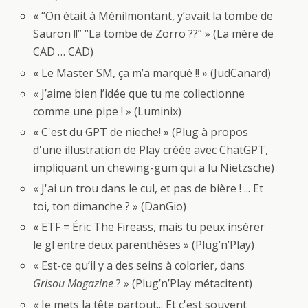
« “On était à Ménilmontant, y’avait la tombe de
Sauron !!” “La tombe de Zorro ??” » (La mère de
CAD … CAD)
« Le Master SM, ça m’a marqué !! » (JudCanard)
« J’aime bien l’idée que tu me collectionne
comme une pipe ! » (Luminix)
« C'est du GPT de nieche! » (Plug à propos
d'une illustration de Play créée avec ChatGPT,
impliquant un chewing-gum qui a lu Nietzsche)
« J'ai un trou dans le cul, et pas de bière ! ... Et
toi, ton dimanche ? » (DanGio)
« ETF = Éric The Fireass, mais tu peux insérer
le gl entre deux parenthèses » (Plug’n’Play)
« Est-ce qu’il y a des seins à colorier, dans
Grisou Magazine
? » (Plug’n’Play métacitent)
« Je mets la tête partout... Et c'est souvent