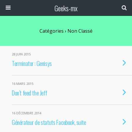
Geeks-mx
Catégories ›
Non Classé
28 JUIN 2015
Terminator : Genisys
16 MARS 2015
Don’t feed the Jeff
16 DÉCEMBRE 2014
Générateur de statuts Facebook, suite