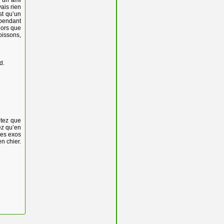
, un ami
ais rien
st qu’un
 pendant
lors que
oissons,
d.
ptez que
ez qu’en
 les exos
n chier.