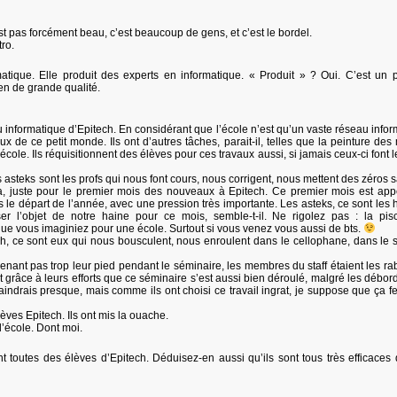
est pas forcément beau, c’est beaucoup de gens, et c’est le bordel.
ro.
atique. Elle produit des experts en informatique. « Produit » ? Oui. C’est un
ien de grande qualité.
u informatique d’Epitech. En considérant que l’école n’est qu’un vaste réseau infor
 de ce petit monde. Ils ont d’autres tâches, parait-il, telles que la peinture des 
’école. Ils réquisitionnent des élèves pour ces travaux aussi, si jamais ceux-ci font l
es asteks sont les profs qui nous font cours, nous corrigent, nous mettent des zéros 
 ça, juste pour le premier mois des nouveaux à Epitech. Ce premier mois est app
 le départ de l’année, avec une pression très importante. Les asteks, ce sont les
r l’objet de notre haine pour ce mois, semble-t-il. Ne rigolez pas : la pis
que vous imaginiez pour une école. Surtout si vous venez vous aussi de bts.
ech, ce sont eux qui nous bousculent, nous enroulent dans le cellophane, dans le
 prenant pas trop leur pied pendant le séminaire, les membres du staff étaient les ra
est grâce à leurs efforts que ce séminaire s’est aussi bien déroulé, malgré les débo
 plaindrais presque, mais comme ils ont choisi ce travail ingrat, je suppose que ça f
èves Epitech. Ils ont mis la ouache.
 l’école. Dont moi.
outes des élèves d’Epitech. Déduisez-en aussi qu’ils sont tous très efficaces