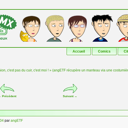
Aller au contenu principal
Aller au contenu secondaire
Accueil
Comics
Ci
Non, c'est pas du cuir, c'est moi ! » (angETF récupère un manteau via une costumiè
←
Précédent
Suivant
→
004
par
angETF