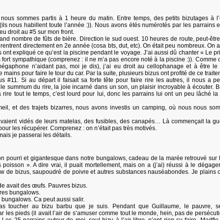
 nous sommes partis à 1 heure du matin. Entre temps, des petits bizutages à l
 (ils nous habillent toute l’année :)). Nous avons étés numérotés par les parrains e
u droit au #5 sur mon front.
nd nombre de fûts de bière. Direction le sud ouest. 10 heures de route, peut-êtr
 rentrent directement en 2e année (cosa bts, dut, etc). On était peu nombreux. On a
s ont expliqué ce qu’est la piscine pendant le voyage. J’ai aussi dû chanter « Le pr
 fort sympathique (comprenez : il ne m’a pas encore noté à la piscine :)). Comme 
égaphone n’aidant pas, moi je dis), j’ai eu droit au cellophanage et à être le
mains pour faire le tour du car. Par la suite, plusieurs bizus ont profité de ce trait
#11. Si au départ il faisait sa forte tête pour faire rire les autres, il nous a p
 le summum du rire, la joie incarné dans un son, un plaisir incroyable à écouter. Br
à rire tout le temps, c’est lourd pour lui, donc les parrains lui ont un peu lâché la
eil, et des trajets bizarres, nous avons investis un camping, où nous nous s
s avaient vidés de leurs matelas, des fusibles, des canapés… Là commençait la g
our les récupérer. Comprenez : on n’était pas très motivés.
ais je passerai les détails.
son pourri et gigantesque dans notre bungalows, cadeau de la marée retrouvé sur 
sson ». A dire vrai, il puait mortellement, mais on a (j’ai) réussi à le dégager. 
ow de bizus, saupoudré de poivre et autres substances nauséabondes. Je plains 
de avait des œufs. Pauvres bizus.
uvres bungalows.
s bungalows. Ca peut aussi salir.
pas toucher au bizu barbu que je suis. Pendant que Guillaume, le pauvre, se
 les pieds (il avait l’air de s’amuser comme tout le monde, hein, pas de persécut