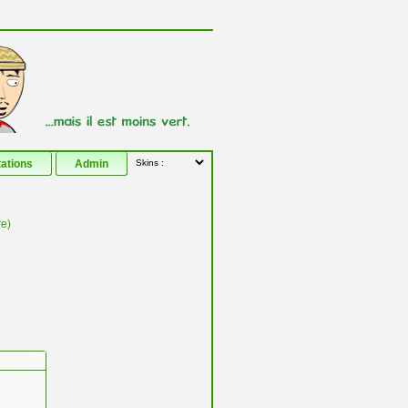
tations
Admin
re)