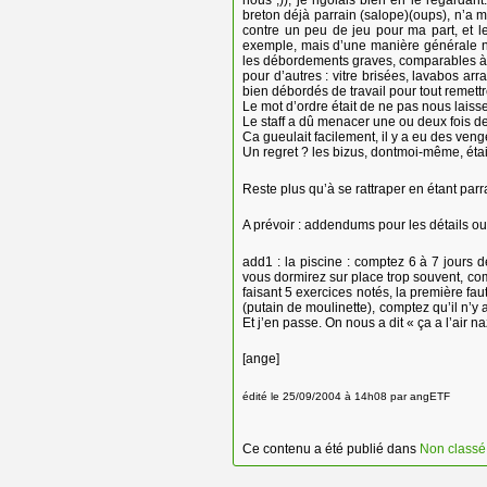
nous ;)), je rigolais bien en le regardant
breton déjà parrain (salope)(oups), n’a 
contre un peu de jeu pour ma part, et le
exemple, mais d’une manière générale 
les débordements graves, comparables à du
pour d’autres : vitre brisées, lavabos ar
bien débordés de travail pour tout remettr
Le mot d’ordre était de ne pas nous laiss
Le staff a dû menacer une ou deux fois de t
Ca gueulait facilement, il y a eu des ven
Un regret ? les bizus, dontmoi-même, étaie
Reste plus qu’à se rattraper en étant par
A prévoir : addendums pour les détails oub
add1 : la piscine : comptez 6 à 7 jours 
vous dormirez sur place trop souvent, co
faisant 5 exercices notés, la première faut
(putain de moulinette), comptez qu’il n’y
Et j’en passe. On nous a dit « ça a l’air 
[ange]
édité le 25/09/2004 à 14h08 par angETF
Ce contenu a été publié dans
Non classé