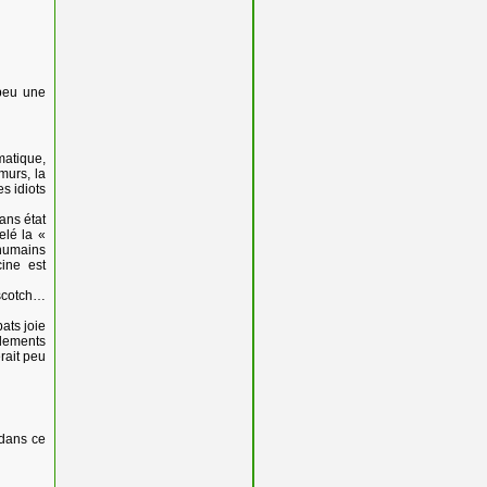
 peu une
matique,
murs, la
es idiots
sans état
elé la «
 humains
cine est
 scotch…
bats joie
rdements
erait peu
 dans ce