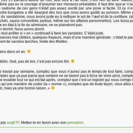
. Les 25 parrains autour de moi, seul bizu à l’air libre, n’ont rien su faire. Madflo
même pas eu le courage d’assumer ses menaces préalables. Il faut dire que je n’av
 sadisme de ces gens n’était pas assez excité par une proie si facile. Et ce n’e
notre bungalow a été épargné dès lors que nous avons goûté au poisson. Même
 vandalisme, nous avons juste eu à nettoyer le sol de l’œuf et de la confiture. (a
rachés, sauce concentrée partout, même sur les affaires personnelles). Les bizus p
e en état à la fin du séminaire, ne se plaindront pas.
er dormir. Nous avons dormi.
out arrêter si « on » continuait à faire les vandales. C’était juste.
geances mal ciblées, quelques frayeurs, mais d’une manière générale : c’était le pie
nt de sacrées tanches, limite des fillettes.
rains dans un an.
liés. Oué, pas de bol, c’est pas encore fini.
de travail par semaine, comptez que vous n’aurez pas le temps de tout faire, com
mptez que ça pue parce que certains ne se lavent pas à force de vivre ainsi, compt
e invalide tout ce qui est fait après, comptez que c’est un logiciel qui nous corrige
 a qu’une manière de coder (la « norme »), comptez que de toute façon, vous allez e
nazi, mais ya une bonne raison. »
par
angETF
. Mettez-le en favori avec son
permalien
.