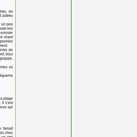
’eau, au
t asteks
e un peu
vait nos
isonnier
ce chant
 premier
ement.
ermis de
ef, bizu
 grappe.
ommes vu
uéguerre
la plage
Il s’est
ceux qui
 faisait
ion chez