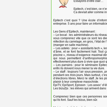
Essayons d’être clair…
Epitech, c’est bien, ce n’
Ca devrait aller comme int
Epitech c’est quoi ? Une école d’inform
entreprise. 5 ans pour faire un informatic
Les Gens d’Epitech, maintenant :
– Le bocal : les administrateurs du résea
vous comprenez vite que ce sont les dieux
réfection du carrelage, en gros, l’état de l
(manger en salle machine).
– Les asteks : pour « assistants tech », l
d’âme, et se font facilement haïr. Tout
piscine », niveau d’exigence maximal dès
qui nous permettent d’anthropomorphise
effectivement plus dure à vivre que quoi 
– Les parrains : pour le séminaire Epit
enfin ils doivent nous mener la vie dure.
– Le staff : toujours l’air sous pression,
pendant ces trois jours. Mais surtout, c’
d’électrons libres. Merci le staff. Je les
plaisir à leur complexe masochiste.
EpiTV, EpiSport, Episson : Les assoc’ d’él
Les bizu(t)s : les élèves qui arrivent dans
Comprenez bien que ces personnes sont t
qu’ils font. Sauf les bizus, bien sûr.