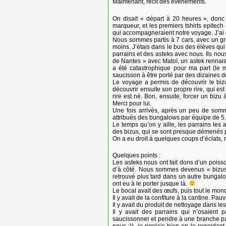
Maintenant, récit des événements.
On disait « départ à 20 heures », donc
marqueur, et les premiers tshirts epitech
qui accompagneraient notre voyage. J’ai e
Nous sommes partis à 7 cars, avec un gra
moins. J’étais dans le bus des élèves qui
parrains et des asteks avec nous. Ils nou
de Nantes » avec Matoï, un astek rennais
a été catastrophique pour ma part (le m
saucisson à être porté par des dizaines de 
Le voyage a permis de découvrir le bizus 
découvrir ensuite son propre rire, qui est
rire est né. Bon, ensuite, forcer un bizu 
Merci pour lui.
Une fois arrivés, après un peu de somm
attribués des bungalows par équipe de 5.
Le temps qu’on y aille, les parrains le
des bizus, qui se sont presque démenés p
On a eu droit à quelques coups d’éclats, m
Quelques points :
Les asteks nous ont fait dons d’un pois
d’à côté. Nous sommes devenus « bizus poi
retrouvé plus tard dans un autre bungal
ont eu à le porter jusque là.
Le bocal avait des œufs, puis tout le mon
Il y avait de la confiture à la cantine. Pa
Il y avait du produit de nettoyage dans le
Il y avait des parrains qui n’osaient 
saucissonner et pendre à une branche par